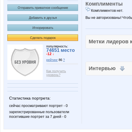
Комплименты
Отправить приватное сообщение
Комплиментов нет.
Вы не авторизованы! Чтоб
Добавить в друзья
Игнорировать
Сделать подарок
Метки лидеров
популярность:
74651 место
-12 ↓
рейтинг
86
?
Интервью
Как получить
уровень?
Статистика портрета:
сейчас просматривают портрет - 0
зарегистрированные пользователи
посетившие портрет за 7 дней - 0